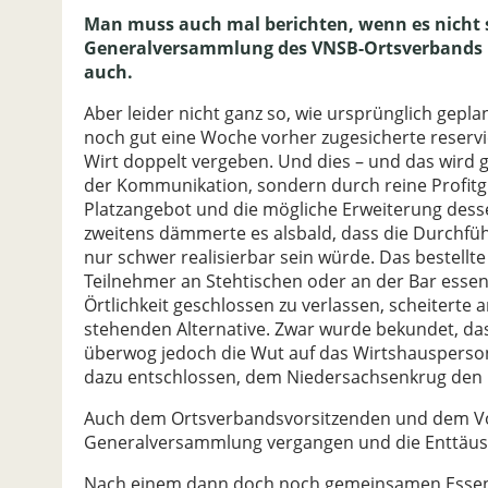
Man muss auch mal berichten, wenn es nicht so
Generalversammlung des VNSB-Ortsverbands Uel
auch.
Aber leider nicht ganz so, wie ursprünglich gepla
noch gut eine Woche vorher zugesicherte reserv
Wirt doppelt vergeben. Und dies – und das wird g
der Kommunikation, sondern durch reine Profitg
Platzangebot und die mögliche Erweiterung desse
zweitens dämmerte es alsbald, dass die Durch
nur schwer realisierbar sein würde. Das bestellte
Teilnehmer an Stehtischen oder an der Bar essen
Örtlichkeit geschlossen zu verlassen, scheiterte a
stehenden Alternative. Zwar wurde bekundet, das
überwog jedoch die Wut auf das Wirtshausperson
dazu entschlossen, dem Niedersachsenkrug den 
Auch dem Ortsverbandsvorsitzenden und dem Vor
Generalversammlung vergangen und die Enttäusc
Nach einem dann doch noch gemeinsamen Essen w