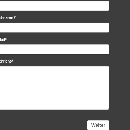
chname
*
ail
*
hricht
*
Weiter