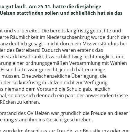
 gut läuft. Am 25.11. hätte die diesjährige
zen stattfinden sollen und schließlich hat sie das
nt und vorbereitet. Die bereits langfristig gebuchte und
ierte Räumlichkeit im Niedersachsenkrug wurde durch den
anz deutlich gesagt – nicht durch ein Missverständnis bei
ier des Betreibers! Dadurch waren erstens das
n stark beschränkt, bzw. schlichtweg nicht möglich, und
führung einer ordnungsgemäßen Versammlung mit Wahlen
 Essen hätte zwar gereicht, jedoch hätten einige
 müssen. Eine zwischenzeitliche Überlegung, die
n der so kurzfristig in Uelzen nicht zur Verfügung
s niemand dem Vorstand die Schuld gab, letztlich
al, so dass sich dennoch ein paar der anwesenden Gäste
Rücken zu kehren.
stand des OV Uelzen war gründlich die Freude an dieser
hung stand ihm ins Gesicht geschrieben.
urde im Anschluss zur Freude, zur Belustigung oder zur