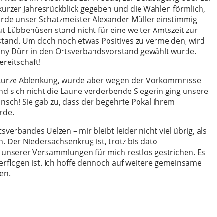
urzer Jahresrückblick gegeben und die Wahlen förmlich,
wurde unser Schatzmeister Alexander Müller einstimmig
ut Lübbehüsen stand nicht für eine weiter Amtszeit zur
stand. Um doch noch etwas Positives zu vermelden, wird
Ronny Dürr in den Ortsverbandsvorstand gewählt wurde.
reitschaft!
ne kurze Ablenkung, wurde aber wegen der Vorkommnisse
nd sich nicht die Laune verderbende Siegerin ging unsere
sch! Sie gab zu, dass der begehrte Pokal ihrem
rde.
verbandes Uelzen – mir bleibt leider nicht viel übrig, als
. Der Niedersachsenkrug ist, trotz bis dato
 unserer Versammlungen für mich restlos gestrichen. Es
erflogen ist. Ich hoffe dennoch auf weitere gemeinsame
en.