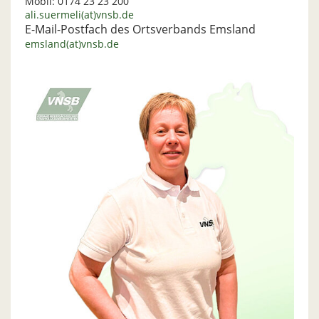
Mobil: 0174 23 23 200
ali.suermeli(at)vnsb.de
E-Mail-Postfach des Ortsverbands Emsland
emsland(at)vnsb.de