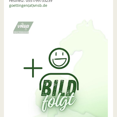
Festnetz: 0551/99733239
goettingen(at)vnsb.de