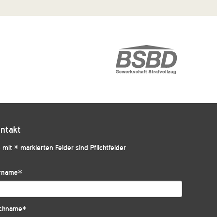
ntakt
 mit * markierten Felder sind Pflichtfelder
rname
*
chname
*