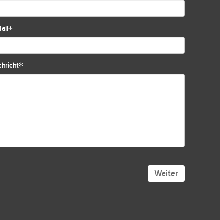
ail
*
hricht
*
Weiter