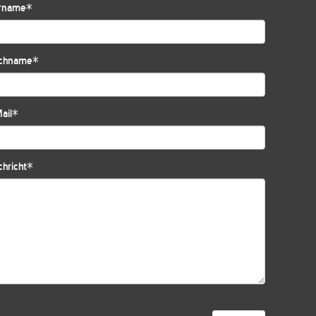
rname
*
chname
*
ail
*
hricht
*