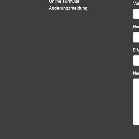
Online-Formular
Vo
Änderungsmeldung
Na
E-M
Nac