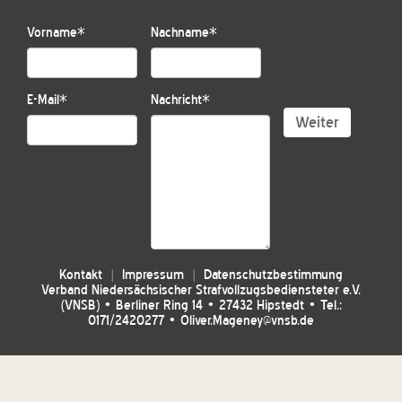
Vorname
*
Nachname
*
E-Mail
*
Nachricht
*
Weiter
Kontakt
Impressum
Datenschutzbestimmung
Verband Niedersächsischer Strafvollzugsbediensteter e.V.
(VNSB) • Berliner Ring 14 • 27432 Hipstedt • Tel.:
0171/2420277 • Oliver.Mageney@vnsb.de