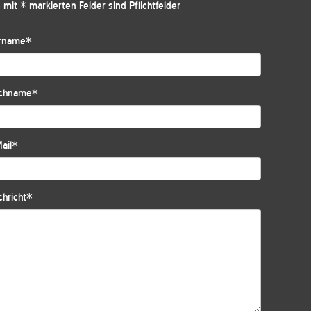
 mit * markierten Felder sind Pflichtfelder
rname
*
chname
*
ail
*
hricht
*