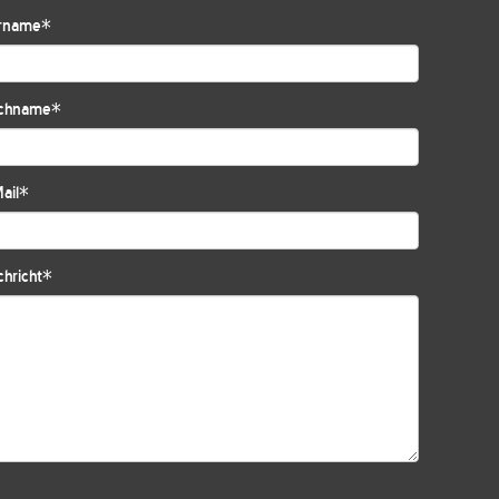
rname
*
chname
*
ail
*
hricht
*