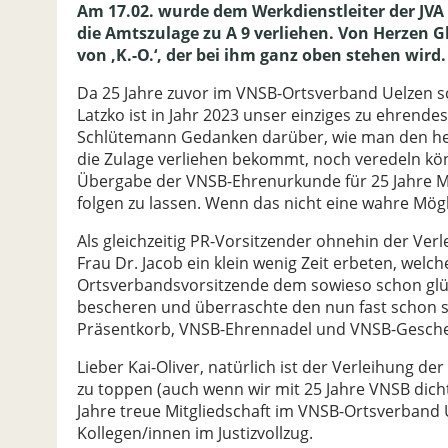
Am 17.02. wurde dem Werkdienstleiter der JVA
die Amtszulage zu A 9 verliehen. Von Herzen G
von ‚K.-O.‘, der bei ihm ganz oben stehen wird.
Da 25 Jahre zuvor im VNSB-Ortsverband Uelzen sch
Latzko ist in Jahr 2023 unser einziges zu ehrende
Schlütemann Gedanken darüber, wie man den heut
die Zulage verliehen bekommt, noch veredeln kön
Übergabe der VNSB-Ehrenurkunde für 25 Jahre Mi
folgen zu lassen. Wenn das nicht eine wahre Mögli
Als gleichzeitig PR-Vorsitzender ohnehin der Verl
Frau Dr. Jacob ein klein wenig Zeit erbeten, welch
Ortsverbandsvorsitzende dem sowieso schon glüc
bescheren und überraschte den nun fast schon s
Präsentkorb, VNSB-Ehrennadel und VNSB-Gesch
Lieber Kai-Oliver, natürlich ist der Verleihung d
zu toppen (auch wenn wir mit 25 Jahre VNSB dic
Jahre treue Mitgliedschaft im VNSB-Ortsverband
Kollegen/innen im Justizvollzug.