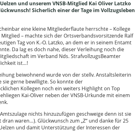
 Uelzen und unserem VNSB-Mitglied Kai Oliver Latzko
lückwunsch! Sicherlich einer der Tage im Vollzugsleben
einbar eine kleine Mitgliederflaute herrschte – Kollege
s Mitglied – machte sich der Ortsverbandsvorsitzende Ralf
igen Tag von K.-O. Latzko, an dem er in seinem Entamt
nte. Da lag es doch nahe, dieser Verleihung noch die
tgliedschaft im Verband Nds. StrafvollzugsBeamter
chkeit ist…!
eihung beiwohnend wurde von der stellv. Anstaltsleiterin
e sie gerne bewilligte. So konnte der
klichen Kollegen noch ein weiters Highlight on Top
ehliegen Kai-Oliver neben der VNSB-Urkunde mit einem
enk.
er Amtszulage nichts hinzuzufügen geschweige denn ist sie
ht dran waren…). Glückwunsch zum „Z“ und danke für 25
 Uelzen und damit Unterstützung der Interessen der