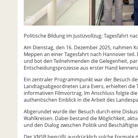
Politische Bildung im Justizvollzug: Tagesfahrt n
Am Dienstag, den 16. Dezember 2025, nahmen Kol
Meppen an einer Tagesfahrt nach Hannover teil. 
und bot den Teilnehmenden die Gelegenheit, par
Entscheidungsprozesse aus erster Hand kennenz
Ein zentraler Programmpunkt war der Besuch des
Landtagsabgeordneten Lara Evers, erhielten di
informativen Filmvortrag. Im Anschluss folgte die
authentischen Einblick in die Arbeit des Landesp
Abgerundet wurde der Besuch durch eine Disku
Wahlkreisen. Dabei bestand die Möglichkeit, aktu
und den Dialog zwischen Politik und Beschäftigten
Der VNSB begrüßt ausdrücklich solche Formate der