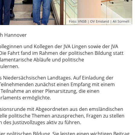
Foto: VNSB | OV Emsland | Ali Sürmeli
ach Hannover
leginnen und Kollegen der JVA Lingen sowie der JVA
Die Fahrt fand im Rahmen der politischen Bildung statt
lamentarische Abläufe und politische
ulernen.
 Niedersächsischen Landtages. Auf Einladung der
e Teilnehmenden zunächst einen Empfang mit einem
 Teilnahme an einer Plenarsitzung, die einen
arlaments ermöglichte.
ssionsrunde mit Abgeordneten aus den emsländischen
elle politische Themen anzusprechen, Fragen zu stellen
 des Justizvollzuges aktiv zu führen.
 politischen Bildung. Sie leisten einen wichtigen Beitrag