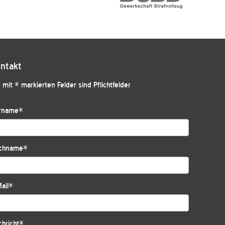
ntakt
 mit * markierten Felder sind Pflichtfelder
rname
*
chname
*
ail
*
hricht
*