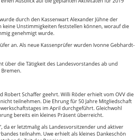
einen Ausblick auf die geplanten Aktivitäten für 2019
, wurde durch den Kassenwart Alexander Jühne der
n keine Unstimmigkeiten feststellen können, worauf die
immig genehmigt wurde.
prüfer an. Als neue Kassenprüfer wurden Ivonne Gebhardt-
t über die Tätigkeit des Landesvorstandes ab und
n Bremen.
d Robert Schaffer geehrt. Willi Röder erhielt vom OVV die
nicht teilnehmen. Die Ehrung für 50 Jahre Mitgliedschaft
erkschaftstages im April durchgeführt. Gleichwohl
hrung bereits ein kleines Präsent überreicht.
 da er letztmalig als Landesvorsitzender und aktiver
rbandes teilnahm. Uwe erhielt als kleines Dankeschön