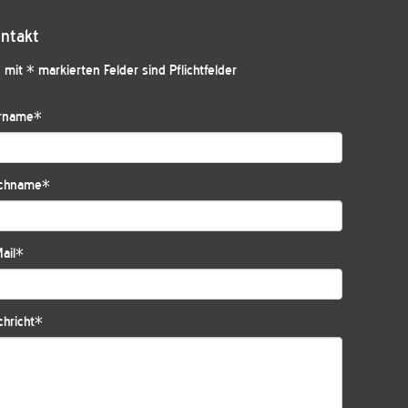
ntakt
 mit * markierten Felder sind Pflichtfelder
rname
*
chname
*
ail
*
hricht
*