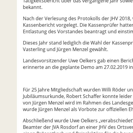
Tätigkeitsbericht über das vergangene Jahr sowie 
bekannt.
Nach der Verlesung des Protokolls der JHV 2018
Kassenbericht vorgelegt. Die Kassenprüfer hatte
Entlastung des Vorstandes beantragt und einst
Dieses Jahr stand lediglich die Wahl der Kassen
Vasterling und Jürgen Menzel gewählt.
Landesvorsitzender Uwe Oelkers gab einen Berich
erinnerte an die geplante Demo am 27.02.2019 i
Für 25 Jahre Mitgliedschaft wurden Willi Röder un
Jubiläumsurkunde, Robert Schaffer konnte leider 
von Jürgen Menzel wird im Rahmen des Landesgew
wurde Jürgen Menzel als Vorbote zur offiziellen E
Abschließend wurde Uwe Oelkers „verabschiedet“,
Beamter der JVA Rosdorf an einer JHV des Ortsve