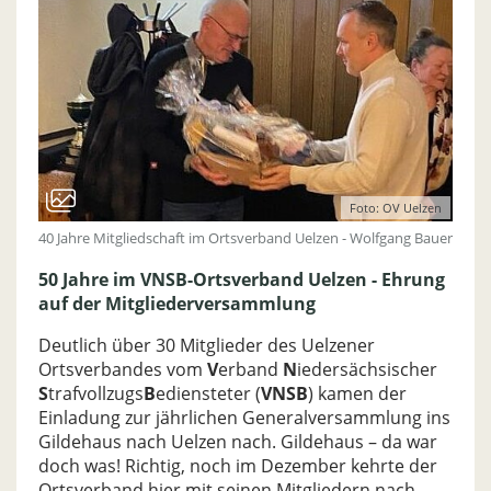
Foto: OV Uelzen
40 Jahre Mitgliedschaft im Ortsverband Uelzen - Wolfgang Bauer
50 Jahre im VNSB-Ortsverband Uelzen - Ehrung
auf der Mitgliederversammlung
Deutlich über 30 Mitglieder des Uelzener
Ortsverbandes vom
V
erband
N
iedersächsischer
S
trafvollzugs
B
ediensteter (
VNSB
) kamen der
Einladung zur jährlichen Generalversammlung ins
Gildehaus nach Uelzen nach. Gildehaus – da war
doch was! Richtig, noch im Dezember kehrte der
Ortsverband hier mit seinen Mitgliedern nach