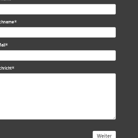
chname
*
ail
*
hricht
*
Weiter