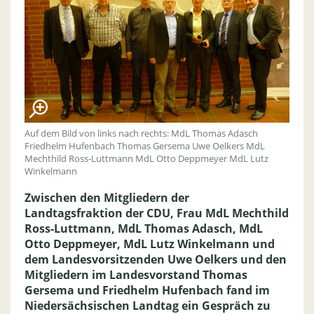
Auf dem Bild von links nach rechts: MdL Thomas Adasch
Friedhelm Hufenbach Thomas Gersema Uwe Oelkers MdL
Mechthild Ross-Luttmann MdL Otto Deppmeyer MdL Lutz
Winkelmann
Zwischen den Mitgliedern der
Landtagsfraktion der CDU, Frau MdL Mechthild
Ross-Luttmann, MdL Thomas Adasch, MdL
Otto Deppmeyer, MdL Lutz Winkelmann und
dem Landesvorsitzenden Uwe Oelkers und den
Mitgliedern im Landesvorstand Thomas
Gersema und Friedhelm Hufenbach fand im
Niedersächsischen Landtag ein Gespräch zu