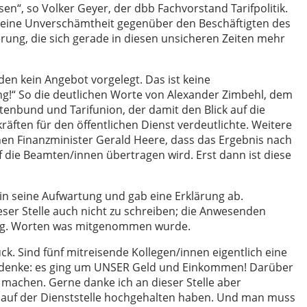
sen“, so Volker Geyer, der dbb Fachvorstand Tarifpolitik.
st eine Unverschämtheit gegenüber den Beschäftigten des
rung, die sich gerade in diesen unsicheren Zeiten mehr
en kein Angebot vorgelegt. Das ist keine
g!“ So die deutlichen Worte von Alexander Zimbehl, dem
enbund und Tarifunion, der damit den Blick auf die
ten für den öffentlichen Dienst verdeutlichte. Weitere
en Finanzminister Gerald Heere, dass das Ergebnis nach
die Beamten/innen übertragen wird. Erst dann ist diese
 seine Aufwartung und gab eine Erklärung ab.
ser Stelle auch nicht zu schreiben; die Anwesenden
o. g. Worten was mitgenommen wurde.
k. Sind fünf mitreisende Kollegen/innen eigentlich eine
edenke: es ging um UNSER Geld und Einkommen! Darüber
 machen. Gerne danke ich an dieser Stelle aber
e auf der Dienststelle hochgehalten haben. Und man muss