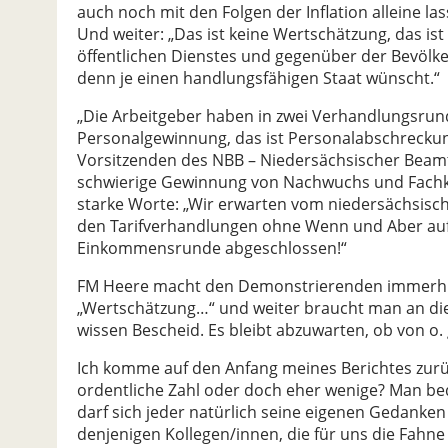
auch noch mit den Folgen der Inflation alleine las
Und weiter: „Das ist keine Wertschätzung, das i
öffentlichen Dienstes und gegenüber der Bevölke
denn je einen handlungsfähigen Staat wünscht.“
„Die Arbeitgeber haben in zwei Verhandlungsrund
Personalgewinnung, das ist Personalabschreckun
Vorsitzenden des NBB – Niedersächsischer Beamt
schwierige Gewinnung von Nachwuchs und Fachkräf
starke Worte: „Wir erwarten vom niedersächsisch
den Tarifverhandlungen ohne Wenn und Aber auf 
Einkommensrunde abgeschlossen!“
FM Heere macht den Demonstrierenden immerhin
„Wertschätzung…“ und weiter braucht man an die
wissen Bescheid. Es bleibt abzuwarten, ob von 
Ich komme auf den Anfang meines Berichtes zurüc
ordentliche Zahl oder doch eher wenige? Man b
darf sich jeder natürlich seine eigenen Gedanken
denjenigen Kollegen/innen, die für uns die Fahn