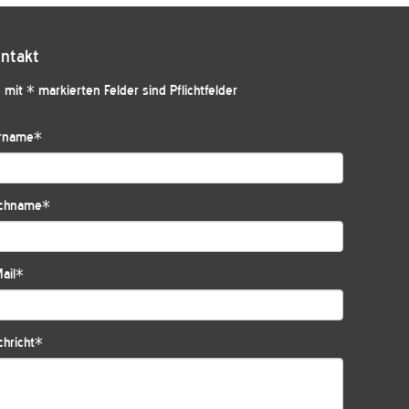
ntakt
 mit * markierten Felder sind Pflichtfelder
rname
*
chname
*
ail
*
hricht
*