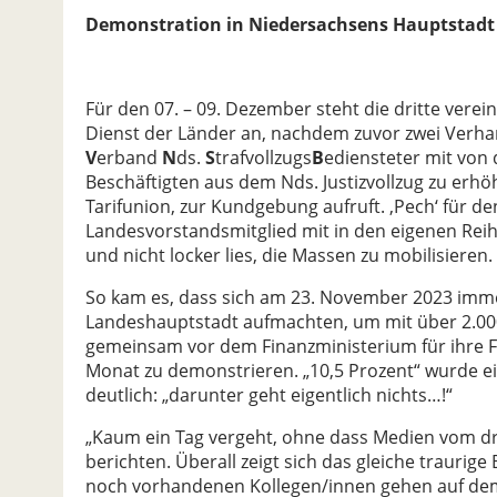
Demonstration in Niedersachsens Hauptstadt
Für den 07. – 09. Dezember steht die dritte vere
Dienst der Länder an, nachdem zuvor zwei Verha
V
erband
N
ds.
S
trafvollzugs
B
ediensteter mit von 
Beschäftigten aus dem Nds. Justizvollzug zu e
Tarifunion, zur Kundgebung aufruft. ‚Pech‘ für 
Landesvorstandsmitglied mit in den eigenen Re
und nicht locker lies, die Massen zu mobilisieren.
So kam es, dass sich am 23. November 2023 imme
Landeshauptstadt aufmachten, um mit über 2.00
gemeinsam vor dem Finanzministerium für ihre F
Monat zu demonstrieren. „10,5 Prozent“ wurde ei
deutlich: „darunter geht eigentlich nichts…!“
„Kaum ein Tag vergeht, ohne dass Medien vom dr
berichten. Überall zeigt sich das gleiche traurige
noch vorhandenen Kollegen/innen gehen auf dem 