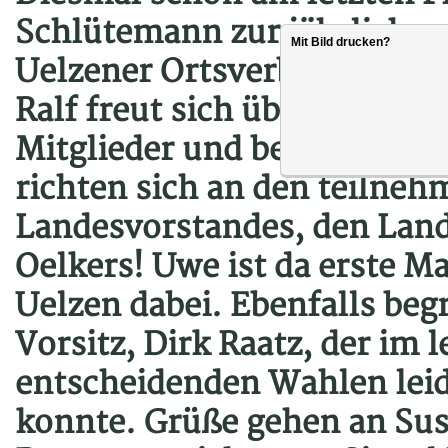
Schlütemann zur jährliche
Mit Bild drucken?
Uelzener Ortsverbandes in 
Ralf freut sich über fast ein
Mitglieder und begrüßt dies
richten sich an den teilneh
Landesvorstandes, den Land
Oelkers! Uwe ist da erste M
Uelzen dabei. Ebenfalls beg
Vorsitz, Dirk Raatz, der im l
entscheidenden Wahlen leide
konnte. Grüße gehen an Sus