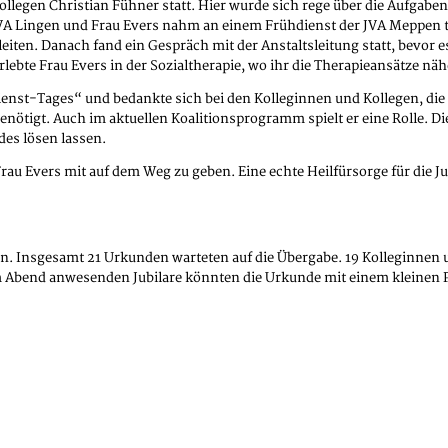
kollegen Christian Fühner statt. Hier wurde sich rege über die Aufgabe
A Lingen und Frau Evers nahm an einem Frühdienst der JVA Meppen te
iten. Danach fand ein Gespräch mit der Anstaltsleitung statt, bevor 
lebte Frau Evers in der Sozialtherapie, wo ihr die Therapieansätze nä
st-Tages“ und bedankte sich bei den Kolleginnen und Kollegen, die ihr
nötigt. Auch im aktuellen Koalitionsprogramm spielt er eine Rolle. Di
des lösen lassen.
u Evers mit auf dem Weg zu geben. Eine echte Heilfürsorge für die Ju
n. Insgesamt 21 Urkunden warteten auf die Übergabe. 19 Kolleginnen un
sem Abend anwesenden Jubilare könnten die Urkunde mit einem kleine