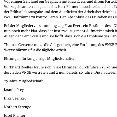
Vor einiger Zeit fand ein Gespräch mit Frau Evers und ihrem Partei
Vollzugsbeamten ausgetauscht. Herr Fühner besuchte danach die JV
der Frühstücksausgabe und dem Ausrücken der Arbeitsbetriebe begle
zwei Hafträume zu kontrollieren. Den Abschluss des Frühdienstes er
Bei der Mitgliederversammlung zog Frau Evers ein Resümee des „Dien
nun noch mehr klar, dass der Justizvollzug mehr Aufmerksamkeit be
Augen der Demokratie und sie hofft, dass sich die Probleme des Lan
Thomas Gersema nutze die Gelegenheit, eine Forderung des VNSB Fra
Wertschätzung für die tägliche Arbeit.
Ehrungen für langjährige Mitgliedschaften
Burkhard Roelfes freute sich, viele Ehrungen durchführen zu könne
durch den VNSB vertreten und 2 nun bereits 40 Jahre. Die an die
25 Jahre Mitgliedschaft
Jasmin Prey
Inka Veenker
Norbert Strenge
Josef Richter