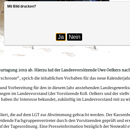
Mit Bild drucken?
Ja
Nein
urtagung 2019 ab. Hierzu lud der Landesvorsitzende Uwe Oelkers nach 
chroute“, sprich die inhaltlichen Vorhaben für das neue Kalenderjahr
 und Vorbereitung für den in diesem Jahr anstehenden Landesgewerksc
gen im Landesvorstand (der Vorsitzende Koll. Oelkers und der stellv.
haben ihr Interesse bekundet, zukünftig im Landesvorstand mit zu wir
liert, die auf dem LGT zur Abstimmung gebracht werden. Der Kassenb
idende Fachgruppenvertreter durch den Vorsitzenden geprüft und erste
uf der Tagesordnung. Eine Presseinformation bezüglich der Neuwahl e