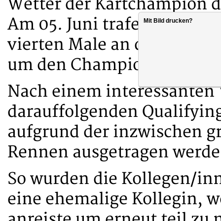
Wetter der Kartchampion d
Am 05. Juni trafen wir uns
Mit Bild drucken?
vierten Male an der Kartb
um den Champion zu ermit
Nach einem interessante
darauffolgenden Qualifying
aufgrund der inzwischen g
Rennen ausgetragen werd
So wurden die Kollegen/in
eine ehemalige Kollegin, 
anreiste um erneut teil zu