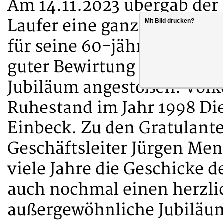
Am 14.11.2023 übergab der
Laufer eine ganz besonder
Mit Bild drucken?
für seine 60-jährige Mitgl
guter Bewirtung wurde auf
Jubiläum angestoßen. Volk
Ruhestand im Jahr 1998 Die
Einbeck. Zu den Gratulante
Geschäftsleiter Jürgen Menz
viele Jahre die Geschicke d
auch nochmal einen herzli
außergewöhnliche Jubiläu